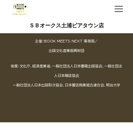
ＳＢオークス土浦ピアタウン店
主催：BOOK MEETS NEXT 事務局／
出版文化産業振興財団
後援：文化庁、経済産業省、一般社団法人日本書籍出版協会、一般社団法
人日本雑誌協会
一般社団法人日本出版取次協会、日本書店商業組合連合会、明治大学