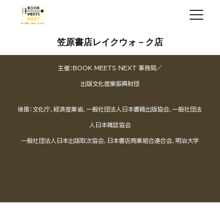
笠原書店レイクウォ－ク店
主催：BOOK MEETS NEXT 事務局／
出版文化産業振興財団
後援：文化庁、経済産業省、一般社団法人日本書籍出版協会、一般社団法
人日本雑誌協会
一般社団法人日本出版取次協会、日本書店商業組合連合会、明治大学