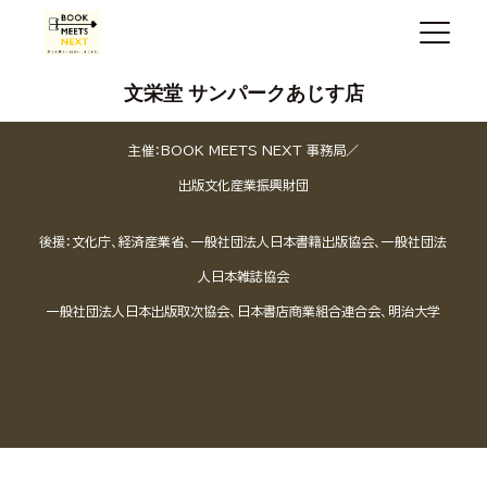
文栄堂 サンパークあじす店
主催：BOOK MEETS NEXT 事務局／
出版文化産業振興財団
後援：文化庁、経済産業省、一般社団法人日本書籍出版協会、一般社団法
人日本雑誌協会
一般社団法人日本出版取次協会、日本書店商業組合連合会、明治大学