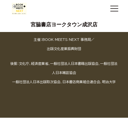
宮脇書店ヨークタウン成沢店
主催：BOOK MEETS NEXT 事務局／
出版文化産業振興財団
後援：文化庁、経済産業省、一般社団法人日本書籍出版協会、一般社団法
人日本雑誌協会
一般社団法人日本出版取次協会、日本書店商業組合連合会、明治大学