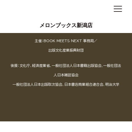
メロンブックス新潟店
主催：BOOK MEETS NEXT 事務局／
出版文化産業振興財団
後援：文化庁、経済産業省、一般社団法人日本書籍出版協会、一般社団法
人日本雑誌協会
一般社団法人日本出版取次協会、日本書店商業組合連合会、明治大学