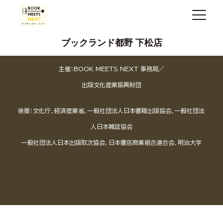
ブックランド都野 下松店
主催：BOOK MEETS NEXT 事務局／
出版文化産業振興財団
後援：文化庁、経済産業省、一般社団法人日本書籍出版協会、一般社団法
人日本雑誌協会
一般社団法人日本出版取次協会、日本書店商業組合連合会、明治大学