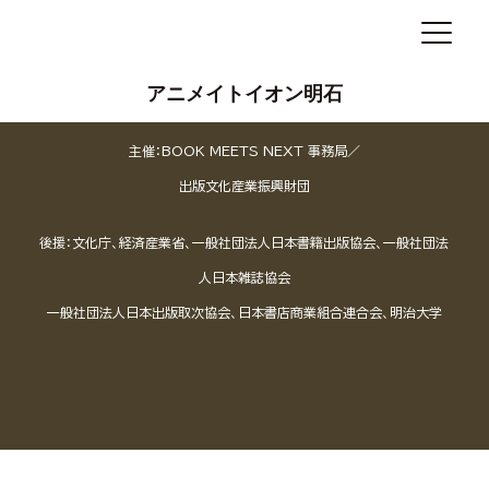
アニメイトイオン明石
主催：BOOK MEETS NEXT 事務局／
出版文化産業振興財団
後援：文化庁、経済産業省、一般社団法人日本書籍出版協会、一般社団法
人日本雑誌協会
一般社団法人日本出版取次協会、日本書店商業組合連合会、明治大学